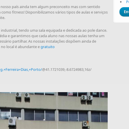
P
nosso país ainda tem algum preconceito mas com sentido
como fitness! Disponibilizamos vários tipos de aulas e serviços
te.
industrial, tendo uma sala equipada e dedicada ao pole dance.
dia e garantimos que cada aluno nas nossas aulas tenha um
essário partilhar. As nossas instalações dispõem ainda de
no local é abundante e
gratuito
g.+Ferreira+Dias,+Porto/
@41.1721039,-8.6724983,16z/