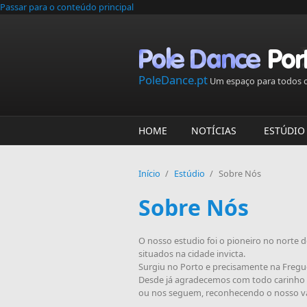
Passar para o conteúdo principal
PoleDance.pt
Um espaço para todos o
HOME
NOTÍCIAS
ESTÚDIO
Início
/
Estúdio
/
Sobre Nós
Sobre Nós
O nosso estudio foi o pioneiro no norte 
situados na cidade invicta.
Surgiu no Porto e precisamente na Freg
Desde já agradecemos com todo carinho 
ou nos seguem, reconhecendo o nosso va