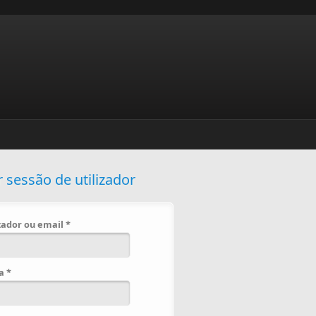
r sessão de utilizador
izador ou email
*
ha
*