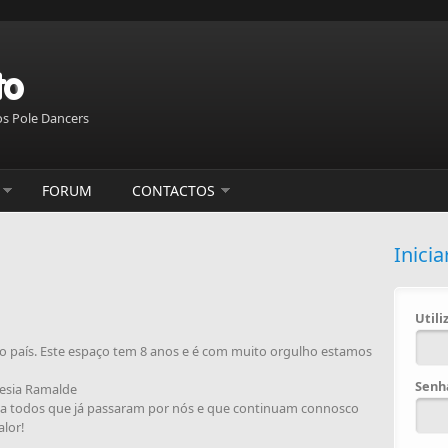
s Pole Dancers
FORUM
CONTACTOS
Inicia
Util
do país. Este espaço tem 8 anos e é com muito orgulho estamos
Sen
uesia Ramalde
a todos que já passaram por nós e que continuam connosco
lor!