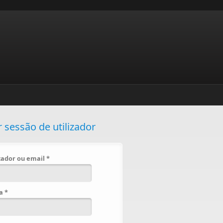
r sessão de utilizador
izador ou email
*
ha
*