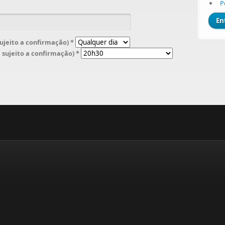
P
sujeito a confirmação)
*
e sujeito a confirmação)
*