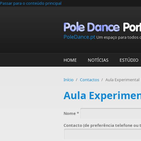
Passar para o conteúdo principal
PoleDance.pt
Um espaço para todos o
HOME
NOTÍCIAS
ESTÚDIO
Início
/
Contactos
/
Aula Experimental
Aula Experimen
Nome
*
Contacto (de preferência telefone ou