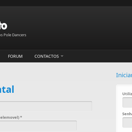
s Pole Dancers
FORUM
CONTACTOS
Inicia
tal
Util
Sen
 telemovel)
*