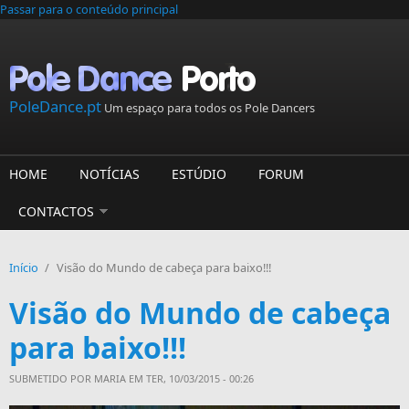
Passar para o conteúdo principal
PoleDance.pt
Um espaço para todos os Pole Dancers
HOME
NOTÍCIAS
ESTÚDIO
FORUM
CONTACTOS
Início
/
Visão do Mundo de cabeça para baixo!!!
Visão do Mundo de cabeça
para baixo!!!
SUBMETIDO POR
MARIA
EM TER, 10/03/2015 - 00:26