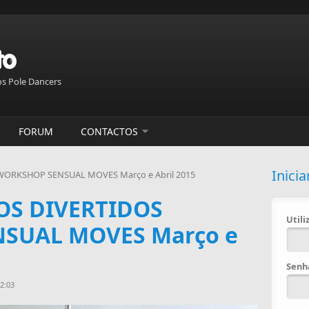
s Pole Dancers
FORUM
CONTACTOS
Inicia
ORKSHOP SENSUAL MOVES Março e Abril 2015
S DIVERTIDOS
Util
SUAL MOVES Março e
Sen
2:03