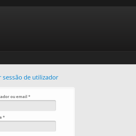
r sessão de utilizador
izador ou email
*
ha
*