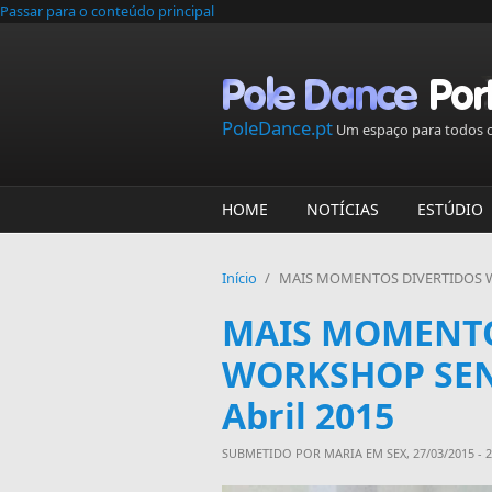
Passar para o conteúdo principal
PoleDance.pt
Um espaço para todos o
HOME
NOTÍCIAS
ESTÚDIO
Início
/
MAIS MOMENTOS DIVERTIDOS W
MAIS MOMENTO
WORKSHOP SEN
Abril 2015
SUBMETIDO POR
MARIA
EM SEX, 27/03/2015 - 2