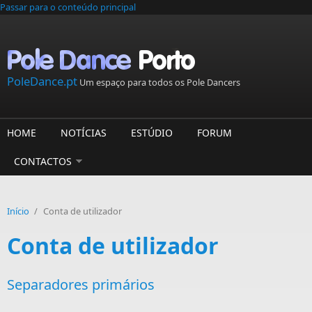
Passar para o conteúdo principal
PoleDance.pt
Um espaço para todos os Pole Dancers
HOME
NOTÍCIAS
ESTÚDIO
FORUM
CONTACTOS
Início
/
Conta de utilizador
Conta de utilizador
Separadores primários