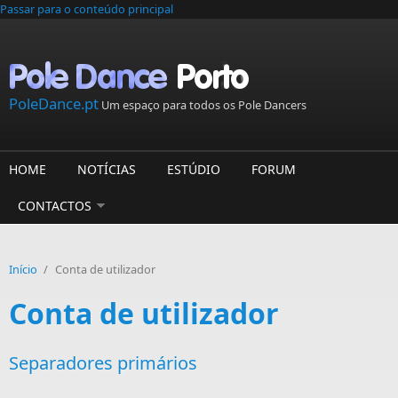
Passar para o conteúdo principal
PoleDance.pt
Um espaço para todos os Pole Dancers
HOME
NOTÍCIAS
ESTÚDIO
FORUM
CONTACTOS
Início
/
Conta de utilizador
Conta de utilizador
Separadores primários