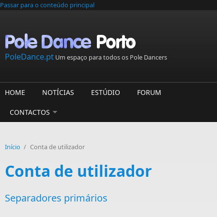
Passar para o conteúdo principal
PoleDance.pt
Um espaço para todos os Pole Dancers
HOME
NOTÍCIAS
ESTÚDIO
FORUM
CONTACTOS
Início
/
Conta de utilizador
Conta de utilizador
Separadores primários