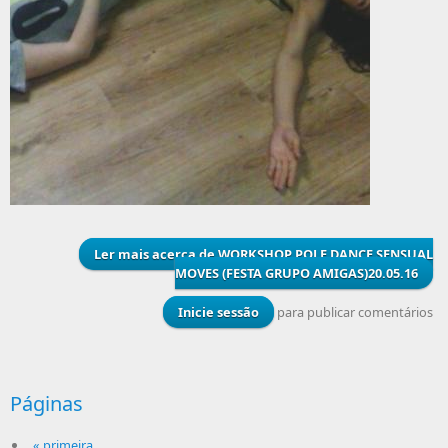
Ler mais
acerca de WORKSHOP POLE DANCE SENSUAL
MOVES (FESTA GRUPO AMIGAS)20.05.16
Inicie sessão
para publicar comentários
Páginas
« primeira