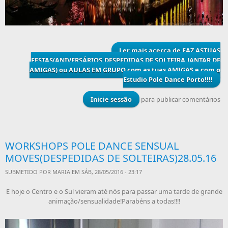
Ler mais
acerca de FAZ ASTUAS
FESTAS(ANIVERSÁRIOS,DESPEDIDAS DE SOLTEIRA,JANTAR DE
AMIGAS) ou AULAS EM GRUPO com as tuas AMIGAS e com o
Estudio Pole Dance Porto!!!!
Inicie sessão
para publicar comentários
WORKSHOPS POLE DANCE SENSUAL
MOVES(DESPEDIDAS DE SOLTEIRAS)28.05.16
SUBMETIDO POR
MARIA
EM SÁB, 28/05/2016 - 23:17
E hoje o Centro e o Sul vieram até nós para passar uma tarde de grande
animação/sensualidade!Parabéns a todas!!!!