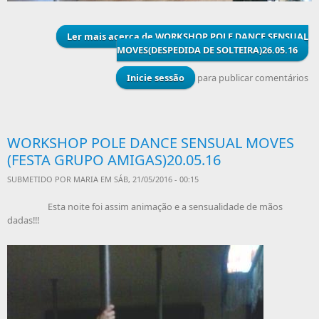
Ler mais
acerca de WORKSHOP POLE DANCE SENSUAL
MOVES(DESPEDIDA DE SOLTEIRA)26.05.16
Inicie sessão
para publicar comentários
WORKSHOP POLE DANCE SENSUAL MOVES
(FESTA GRUPO AMIGAS)20.05.16
SUBMETIDO POR
MARIA
EM SÁB, 21/05/2016 - 00:15
Esta noite foi assim animação e a sensualidade de mãos
dadas!!!