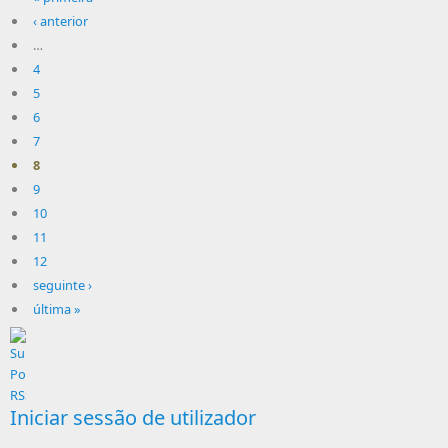
‹ anterior
…
4
5
6
7
8
9
10
11
12
seguinte ›
última »
Iniciar sessão de utilizador