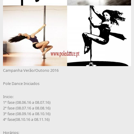
Campanha Verão/Outono 2016
Pole Dance Iniciados
Inicio:
1ª fase (08.06.16 a 08.07.16)
2ª fase (08.07.16 a 08.08.16)
3ª fase (08.09.16 a 08.10.16)
4ª fase(08.10.16 a 08.11.16)
Horários: