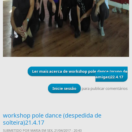
Ler mais
acerca de workshop pole dance (grupo de
amigas)22.4.17
Inicie sessão
para publicar comentários
workshop pole dance (despedida de
solteira)21.4.17
SUBMETIDO POR
MARIA
EM SEX, 21/04/2017 - 20:43