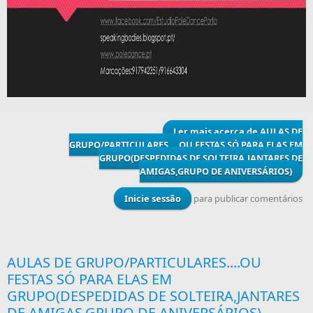
Ler mais
acerca de AULAS DE
GRUPO/PARTICULARES....OU FESTAS SÓ PARA ELAS EM
GRUPO(DESPEDIDAS DE SOLTEIRA,JANTARES DE
AMIGAS,GRUPO DE ANIVERSÁRIOS)
Inicie sessão
para publicar comentários
AULAS DE GRUPO/PARTICULARES....OU
FESTAS SÓ PARA ELAS EM
GRUPO(DESPEDIDAS DE SOLTEIRA,JANTARES
DE AMIGAS,GRUPO DE ANIVERSÁRIOS)