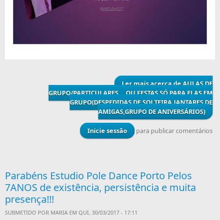
Ler mais
acerca de AULAS DE
GRUPO/PARTICULARES....OU FESTAS SÓ PARA ELAS EM
GRUPO(DESPEDIDAS DE SOLTEIRA,JANTARES DE
AMIGAS,GRUPO DE ANIVERSÁRIOS)
Inicie sessão
para publicar comentários
Parabéns Estudio Pole Dance Porto Pelos
7ANOS de existência, persistência e muita
presença!!!
SUBMETIDO POR
MARIA
EM QUI, 30/03/2017 - 17:11