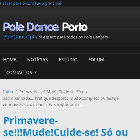
Passar para o conteúdo principal
PoleDance.pt
Um espaço para todos os Pole Dancers
HOME
NOTÍCIAS
ESTÚDIO
FORUM
CONTACTOS
Início
/
Primavere-se!!!Mude!Cuide-se! Só ou
acompanhada.....Pratique desporto muito completo ou festeja
connosco as tuas datas mais importantes!
Primavere-
se!!!Mude!Cuide-se! Só ou